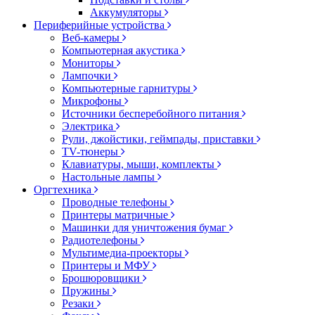
Аккумуляторы
Периферийные устройства
Веб-камеры
Компьютерная акустика
Мониторы
Лампочки
Компьютерные гарнитуры
Микрофоны
Источники бесперебойного питания
Электрика
Рули, джойстики, геймпады, приставки
TV-тюнеры
Клавиатуры, мыши, комплекты
Настольные лампы
Оргтехника
Проводные телефоны
Принтеры матричные
Машинки для уничтожения бумаг
Радиотелефоны
Мультимедиа-проекторы
Принтеры и МФУ
Брошюровщики
Пружины
Резаки