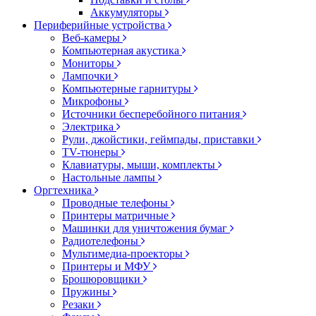
Аккумуляторы
Периферийные устройства
Веб-камеры
Компьютерная акустика
Мониторы
Лампочки
Компьютерные гарнитуры
Микрофоны
Источники бесперебойного питания
Электрика
Рули, джойстики, геймпады, приставки
TV-тюнеры
Клавиатуры, мыши, комплекты
Настольные лампы
Оргтехника
Проводные телефоны
Принтеры матричные
Машинки для уничтожения бумаг
Радиотелефоны
Мультимедиа-проекторы
Принтеры и МФУ
Брошюровщики
Пружины
Резаки