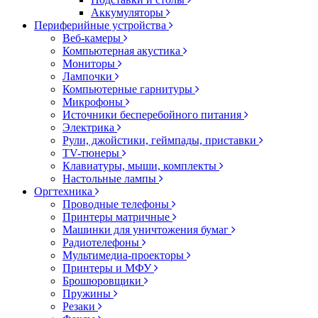
Аккумуляторы
Периферийные устройства
Веб-камеры
Компьютерная акустика
Мониторы
Лампочки
Компьютерные гарнитуры
Микрофоны
Источники бесперебойного питания
Электрика
Рули, джойстики, геймпады, приставки
TV-тюнеры
Клавиатуры, мыши, комплекты
Настольные лампы
Оргтехника
Проводные телефоны
Принтеры матричные
Машинки для уничтожения бумаг
Радиотелефоны
Мультимедиа-проекторы
Принтеры и МФУ
Брошюровщики
Пружины
Резаки