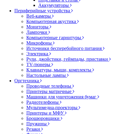
Аккумуляторы
Периферийные устройства
Веб-камеры
Компьютерная акустика
Мониторы
Лампочки
Компьютерные гарнитуры
Микрофоны
Источники бесперебойного питания
Электрика
Рули, джойстики, геймпады, приставки
TV-тюнеры
Клавиатуры, мыши, комплекты
Настольные лампы
Оргтехника
Проводные телефоны
Принтеры матричные
Машинки для уничтожения бумаг
Радиотелефоны
Мультимедиа-проекторы
Принтеры и МФУ
Брошюровщики
Пружины
Резаки