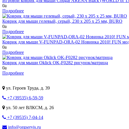
Игровой коврик для мыши Cougar ARENA Black (WORLD of 
0
a
Подробнее
Коврик для мыши гелевый, серый, 230 х 205 х 25 мм, BURO
0
a
Подробнее
Коврик для мыши V-FUNPAD-ORA-02 Новинка 2010! FUN модн
0
a
Подробнее
Коврик для мыши Oklick OK-F0282 рисунок/матрица
0
a
Подробнее
ул. Героев Труда, д. 39
+7 (39535) 6-59-59
ул. 50 лет ВЛКСМ, д. 26
+7 (39535) 7-04-14
info@orgservis.ru