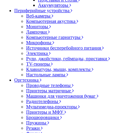
Аккумуляторы
Периферийные устройства
Веб-камеры
Компьютерная акустика
Мониторы
Лампочки
Компьютерные гарнитуры
Микрофоны
Источники бесперебойного питания
Электрика
Рули, джойстики, геймпады, приставки
TV-тюнеры
Клавиатуры, мыши, комплекты
Настольные лампы
Оргтехника
Проводные телефоны
Принтеры матричные
Машинки для уничтожения бумаг
Радиотелефоны
Мультимедиа-проекторы
Принтеры и МФУ
Брошюровщики
Пружины
Резаки