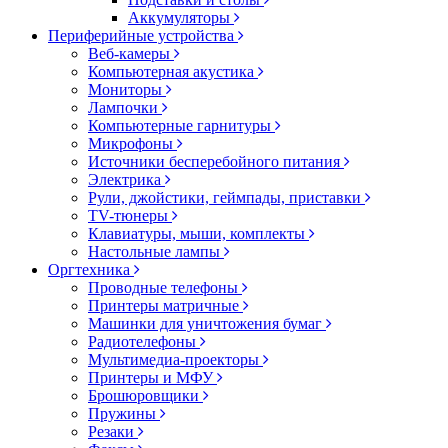
Аккумуляторы
Периферийные устройства
Веб-камеры
Компьютерная акустика
Мониторы
Лампочки
Компьютерные гарнитуры
Микрофоны
Источники бесперебойного питания
Электрика
Рули, джойстики, геймпады, приставки
TV-тюнеры
Клавиатуры, мыши, комплекты
Настольные лампы
Оргтехника
Проводные телефоны
Принтеры матричные
Машинки для уничтожения бумаг
Радиотелефоны
Мультимедиа-проекторы
Принтеры и МФУ
Брошюровщики
Пружины
Резаки