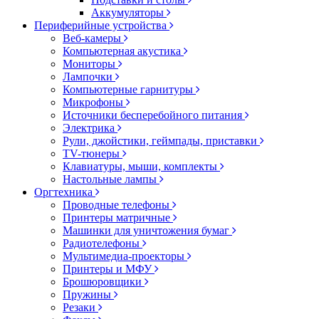
Аккумуляторы
Периферийные устройства
Веб-камеры
Компьютерная акустика
Мониторы
Лампочки
Компьютерные гарнитуры
Микрофоны
Источники бесперебойного питания
Электрика
Рули, джойстики, геймпады, приставки
TV-тюнеры
Клавиатуры, мыши, комплекты
Настольные лампы
Оргтехника
Проводные телефоны
Принтеры матричные
Машинки для уничтожения бумаг
Радиотелефоны
Мультимедиа-проекторы
Принтеры и МФУ
Брошюровщики
Пружины
Резаки