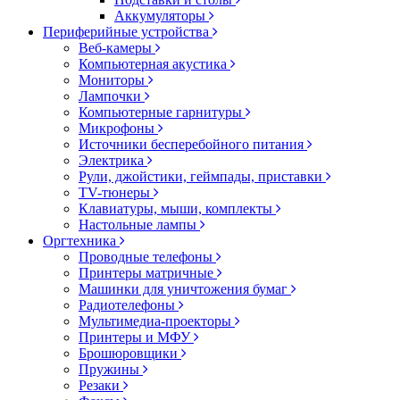
Аккумуляторы
Периферийные устройства
Веб-камеры
Компьютерная акустика
Мониторы
Лампочки
Компьютерные гарнитуры
Микрофоны
Источники бесперебойного питания
Электрика
Рули, джойстики, геймпады, приставки
TV-тюнеры
Клавиатуры, мыши, комплекты
Настольные лампы
Оргтехника
Проводные телефоны
Принтеры матричные
Машинки для уничтожения бумаг
Радиотелефоны
Мультимедиа-проекторы
Принтеры и МФУ
Брошюровщики
Пружины
Резаки