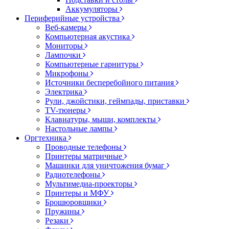
Аккумуляторы
Периферийные устройства
Веб-камеры
Компьютерная акустика
Мониторы
Лампочки
Компьютерные гарнитуры
Микрофоны
Источники бесперебойного питания
Электрика
Рули, джойстики, геймпады, приставки
TV-тюнеры
Клавиатуры, мыши, комплекты
Настольные лампы
Оргтехника
Проводные телефоны
Принтеры матричные
Машинки для уничтожения бумаг
Радиотелефоны
Мультимедиа-проекторы
Принтеры и МФУ
Брошюровщики
Пружины
Резаки