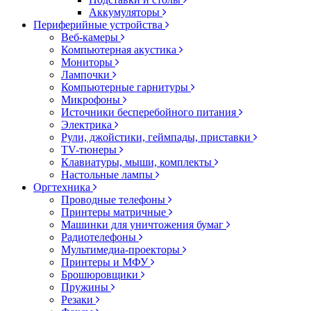
Аккумуляторы
Периферийные устройства
Веб-камеры
Компьютерная акустика
Мониторы
Лампочки
Компьютерные гарнитуры
Микрофоны
Источники бесперебойного питания
Электрика
Рули, джойстики, геймпады, приставки
TV-тюнеры
Клавиатуры, мыши, комплекты
Настольные лампы
Оргтехника
Проводные телефоны
Принтеры матричные
Машинки для уничтожения бумаг
Радиотелефоны
Мультимедиа-проекторы
Принтеры и МФУ
Брошюровщики
Пружины
Резаки