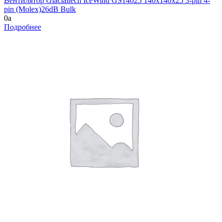
Вентилятор Glacialtech IceWind GS14025 140x140x25 3-pin 4-
pin (Molex)26dB Bulk
0
a
Подробнее