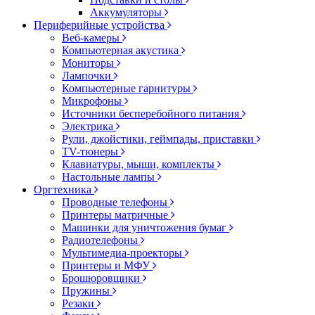
Аккумуляторы
Периферийные устройства
Веб-камеры
Компьютерная акустика
Мониторы
Лампочки
Компьютерные гарнитуры
Микрофоны
Источники бесперебойного питания
Электрика
Рули, джойстики, геймпады, приставки
TV-тюнеры
Клавиатуры, мыши, комплекты
Настольные лампы
Оргтехника
Проводные телефоны
Принтеры матричные
Машинки для уничтожения бумаг
Радиотелефоны
Мультимедиа-проекторы
Принтеры и МФУ
Брошюровщики
Пружины
Резаки