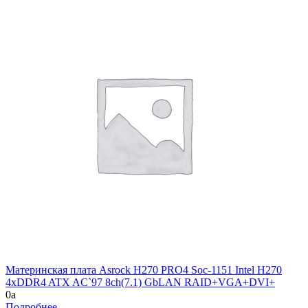
Материнская плата Asrock H270 PRO4 Soc-1151 Intel H270
4xDDR4 ATX AC`97 8ch(7.1) GbLAN RAID+VGA+DVI+
0
a
Подробнее