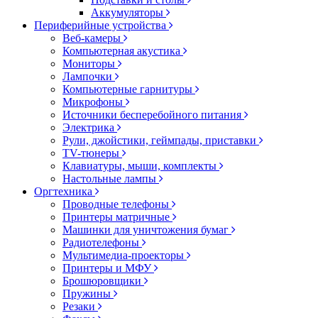
Аккумуляторы
Периферийные устройства
Веб-камеры
Компьютерная акустика
Мониторы
Лампочки
Компьютерные гарнитуры
Микрофоны
Источники бесперебойного питания
Электрика
Рули, джойстики, геймпады, приставки
TV-тюнеры
Клавиатуры, мыши, комплекты
Настольные лампы
Оргтехника
Проводные телефоны
Принтеры матричные
Машинки для уничтожения бумаг
Радиотелефоны
Мультимедиа-проекторы
Принтеры и МФУ
Брошюровщики
Пружины
Резаки