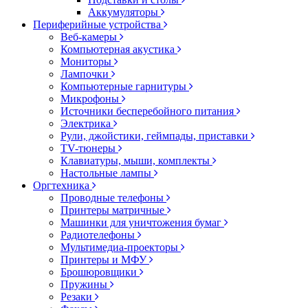
Аккумуляторы
Периферийные устройства
Веб-камеры
Компьютерная акустика
Мониторы
Лампочки
Компьютерные гарнитуры
Микрофоны
Источники бесперебойного питания
Электрика
Рули, джойстики, геймпады, приставки
TV-тюнеры
Клавиатуры, мыши, комплекты
Настольные лампы
Оргтехника
Проводные телефоны
Принтеры матричные
Машинки для уничтожения бумаг
Радиотелефоны
Мультимедиа-проекторы
Принтеры и МФУ
Брошюровщики
Пружины
Резаки