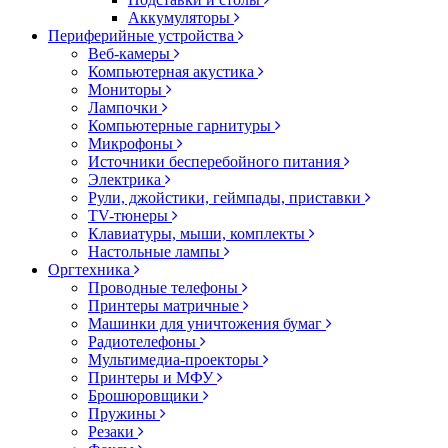
Аккумуляторы
Периферийные устройства
Веб-камеры
Компьютерная акустика
Мониторы
Лампочки
Компьютерные гарнитуры
Микрофоны
Источники бесперебойного питания
Электрика
Рули, джойстики, геймпады, приставки
TV-тюнеры
Клавиатуры, мыши, комплекты
Настольные лампы
Оргтехника
Проводные телефоны
Принтеры матричные
Машинки для уничтожения бумаг
Радиотелефоны
Мультимедиа-проекторы
Принтеры и МФУ
Брошюровщики
Пружины
Резаки