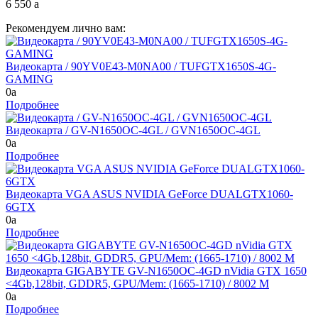
6 550
a
Рекомендуем лично вам:
Видеокарта / 90YV0E43-M0NA00 / TUFGTX1650S-4G-
GAMING
0
a
Подробнее
Видеокарта / GV-N1650OC-4GL / GVN1650OC-4GL
0
a
Подробнее
Видеокарта VGA ASUS NVIDIA GeForce DUALGTX1060-
6GTX
0
a
Подробнее
Видеокарта GIGABYTE GV-N1650OC-4GD nVidia GTX 1650
<4Gb,128bit, GDDR5, GPU/Mem: (1665-1710) / 8002 M
0
a
Подробнее