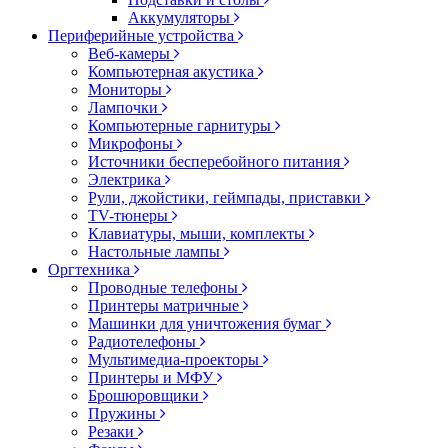
Аккумуляторы
Периферийные устройства
Веб-камеры
Компьютерная акустика
Мониторы
Лампочки
Компьютерные гарнитуры
Микрофоны
Источники бесперебойного питания
Электрика
Рули, джойстики, геймпады, приставки
TV-тюнеры
Клавиатуры, мыши, комплекты
Настольные лампы
Оргтехника
Проводные телефоны
Принтеры матричные
Машинки для уничтожения бумаг
Радиотелефоны
Мультимедиа-проекторы
Принтеры и МФУ
Брошюровщики
Пружины
Резаки