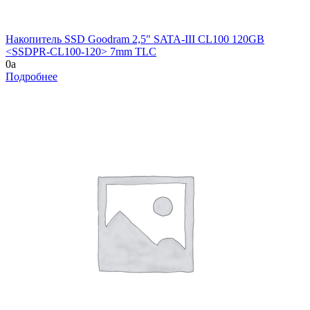
Накопитель SSD Goodram 2,5" SATA-III CL100 120GB
<SSDPR-CL100-120> 7mm TLC
0
a
Подробнее