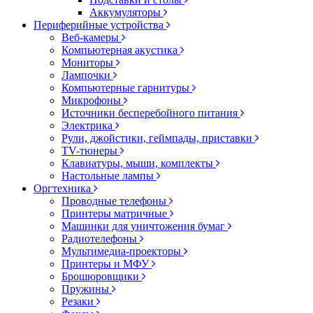
Аккумуляторы
Периферийные устройства
Веб-камеры
Компьютерная акустика
Мониторы
Лампочки
Компьютерные гарнитуры
Микрофоны
Источники бесперебойного питания
Электрика
Рули, джойстики, геймпады, приставки
TV-тюнеры
Клавиатуры, мыши, комплекты
Настольные лампы
Оргтехника
Проводные телефоны
Принтеры матричные
Машинки для уничтожения бумаг
Радиотелефоны
Мультимедиа-проекторы
Принтеры и МФУ
Брошюровщики
Пружины
Резаки