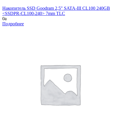
Накопитель SSD Goodram 2,5" SATA-III CL100 240GB
<SSDPR-CL100-240> 7mm TLC
0
a
Подробнее