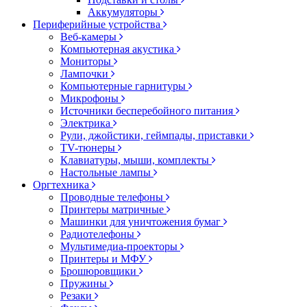
Аккумуляторы
Периферийные устройства
Веб-камеры
Компьютерная акустика
Мониторы
Лампочки
Компьютерные гарнитуры
Микрофоны
Источники бесперебойного питания
Электрика
Рули, джойстики, геймпады, приставки
TV-тюнеры
Клавиатуры, мыши, комплекты
Настольные лампы
Оргтехника
Проводные телефоны
Принтеры матричные
Машинки для уничтожения бумаг
Радиотелефоны
Мультимедиа-проекторы
Принтеры и МФУ
Брошюровщики
Пружины
Резаки