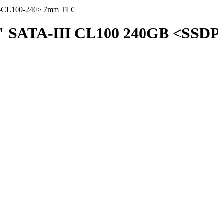
R-CL100-240> 7mm TLC
" SATA-III CL100 240GB <SS