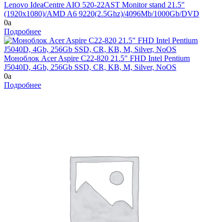
Lenovo IdeaCentre AIO 520-22AST Monitor stand 21.5"
(1920x1080)/AMD A6 9220(2.5Ghz)/4096Mb/1000Gb/DVD
0
a
Подробнее
Моноблок Acer Aspire C22-820 21.5" FHD Intel Pentium
J5040D, 4Gb, 256Gb SSD, CR, KB, M, Silver, NoOS
0
a
Подробнее