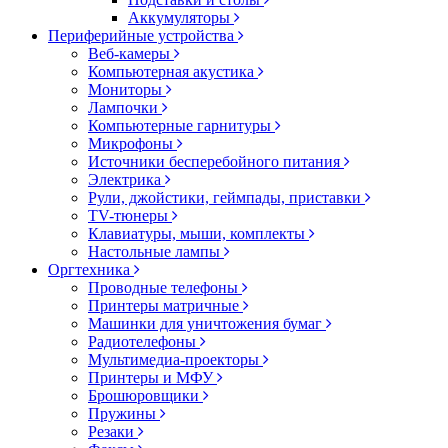
Аккумуляторы
Периферийные устройства
Веб-камеры
Компьютерная акустика
Мониторы
Лампочки
Компьютерные гарнитуры
Микрофоны
Источники бесперебойного питания
Электрика
Рули, джойстики, геймпады, приставки
TV-тюнеры
Клавиатуры, мыши, комплекты
Настольные лампы
Оргтехника
Проводные телефоны
Принтеры матричные
Машинки для уничтожения бумаг
Радиотелефоны
Мультимедиа-проекторы
Принтеры и МФУ
Брошюровщики
Пружины
Резаки