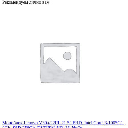
Рекомендуем лично вам:
Моноблок Lenovo V30a-22IIL 21,5" FHD, Intel Core i3-1005G1,
8Gb, SSD 256Gb, DVDRW, KB, M, NoOs