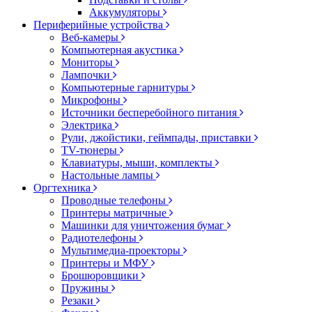
Аккумуляторы
Периферийные устройства
Веб-камеры
Компьютерная акустика
Мониторы
Лампочки
Компьютерные гарнитуры
Микрофоны
Источники бесперебойного питания
Электрика
Рули, джойстики, геймпады, приставки
TV-тюнеры
Клавиатуры, мыши, комплекты
Настольные лампы
Оргтехника
Проводные телефоны
Принтеры матричные
Машинки для уничтожения бумаг
Радиотелефоны
Мультимедиа-проекторы
Принтеры и МФУ
Брошюровщики
Пружины
Резаки