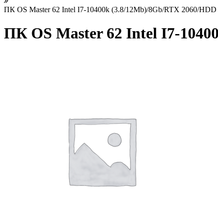
ПК OS Master 62 Intel I7-10400k (3.8/12Mb)/8Gb/RTX 2060/HDD 
ПК OS Master 62 Intel I7-104