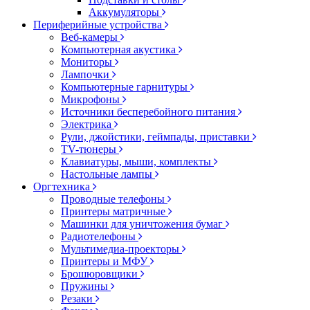
Аккумуляторы
Периферийные устройства
Веб-камеры
Компьютерная акустика
Мониторы
Лампочки
Компьютерные гарнитуры
Микрофоны
Источники бесперебойного питания
Электрика
Рули, джойстики, геймпады, приставки
TV-тюнеры
Клавиатуры, мыши, комплекты
Настольные лампы
Оргтехника
Проводные телефоны
Принтеры матричные
Машинки для уничтожения бумаг
Радиотелефоны
Мультимедиа-проекторы
Принтеры и МФУ
Брошюровщики
Пружины
Резаки