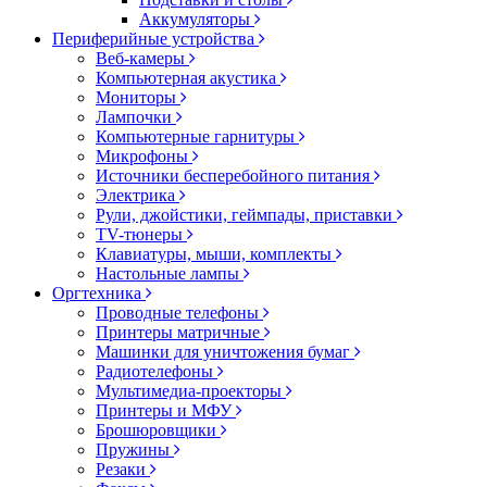
Аккумуляторы
Периферийные устройства
Веб-камеры
Компьютерная акустика
Мониторы
Лампочки
Компьютерные гарнитуры
Микрофоны
Источники бесперебойного питания
Электрика
Рули, джойстики, геймпады, приставки
TV-тюнеры
Клавиатуры, мыши, комплекты
Настольные лампы
Оргтехника
Проводные телефоны
Принтеры матричные
Машинки для уничтожения бумаг
Радиотелефоны
Мультимедиа-проекторы
Принтеры и МФУ
Брошюровщики
Пружины
Резаки