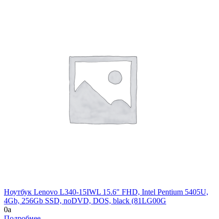
Ноутбук Lenovo L340-15IWL 15.6" FHD, Intel Pentium 5405U,
4Gb, 256Gb SSD, noDVD, DOS, black (81LG00G
0
a
Подробнее