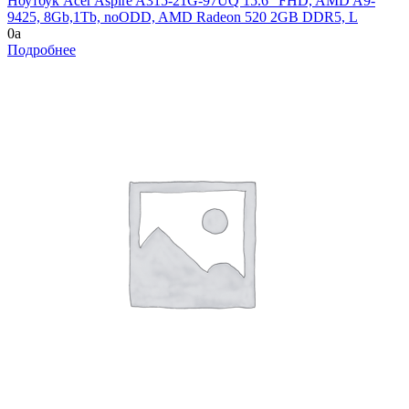
Ноутбук Acer Aspire A315-21G-97UQ 15.6" FHD, AMD A9-
9425, 8Gb,1Tb, noODD, AMD Radeon 520 2GB DDR5, L
0
a
Подробнее