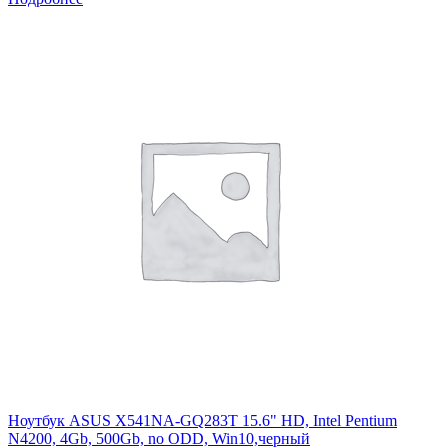
Ноутбук ASUS X541NA-GQ283T 15.6" HD, Intel Pentium
N4200, 4Gb, 500Gb, no ODD, Win10,черный