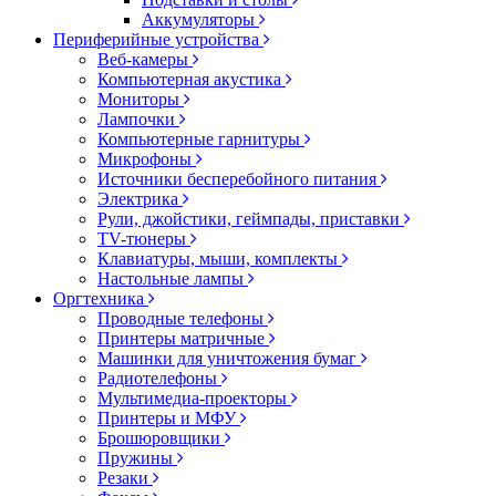
Аккумуляторы
Периферийные устройства
Веб-камеры
Компьютерная акустика
Мониторы
Лампочки
Компьютерные гарнитуры
Микрофоны
Источники бесперебойного питания
Электрика
Рули, джойстики, геймпады, приставки
TV-тюнеры
Клавиатуры, мыши, комплекты
Настольные лампы
Оргтехника
Проводные телефоны
Принтеры матричные
Машинки для уничтожения бумаг
Радиотелефоны
Мультимедиа-проекторы
Принтеры и МФУ
Брошюровщики
Пружины
Резаки