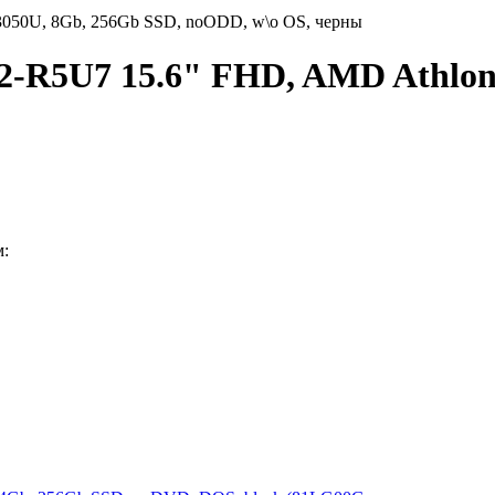
3050U, 8Gb, 256Gb SSD, noODD, w\o OS, черны
22-R5U7 15.6" FHD, AMD Athlon
м: