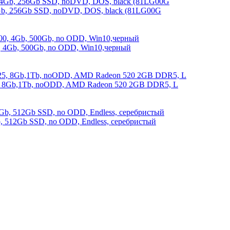
4Gb, 256Gb SSD, noDVD, DOS, black (81LG00G
, 4Gb, 500Gb, no ODD, Win10,черный
5, 8Gb,1Tb, noODD, AMD Radeon 520 2GB DDR5, L
512Gb SSD, no ODD, Endless, серебристый