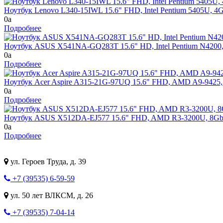
Ноутбук Lenovo L340-15IWL 15.6" FHD, Intel Pentium 5405U, 
0
a
Подробнее
Ноутбук ASUS X541NA-GQ283T 15.6" HD, Intel Pentium N4200
0
a
Подробнее
Ноутбук Acer Aspire A315-21G-97UQ 15.6" FHD, AMD A9-942
0
a
Подробнее
Ноутбук ASUS X512DA-EJ577 15.6" FHD, AMD R3-3200U, 8Gb, 
0
a
Подробнее
ул. Героев Труда, д. 39
+7 (39535) 6-59-59
ул. 50 лет ВЛКСМ, д. 26
+7 (39535) 7-04-14