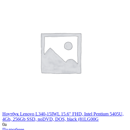
Ноутбук Lenovo L340-15IWL 15.6" FHD, Intel Pentium 5405U,
4Gb, 256Gb SSD, noDVD, DOS, black (81LG00G
0
a
Подробнее