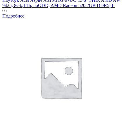
Ноутбук Acer Aspire A315-21G-97UQ 15.6" FHD, AMD A9-
9425, 8Gb,1Tb, noODD, AMD Radeon 520 2GB DDR5, L
0
a
Подробнее