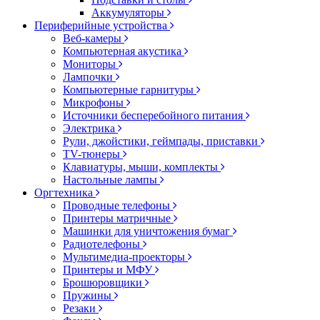
Аккумуляторы
Периферийные устройства
Веб-камеры
Компьютерная акустика
Мониторы
Лампочки
Компьютерные гарнитуры
Микрофоны
Источники бесперебойного питания
Электрика
Рули, джойстики, геймпады, приставки
TV-тюнеры
Клавиатуры, мыши, комплекты
Настольные лампы
Оргтехника
Проводные телефоны
Принтеры матричные
Машинки для уничтожения бумаг
Радиотелефоны
Мультимедиа-проекторы
Принтеры и МФУ
Брошюровщики
Пружины
Резаки