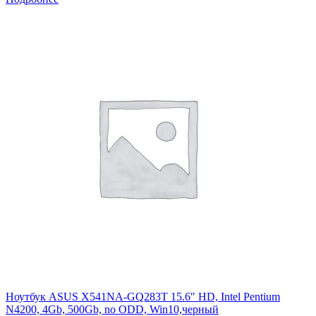
Ноутбук ASUS X541NA-GQ283T 15.6" HD, Intel Pentium
N4200, 4Gb, 500Gb, no ODD, Win10,черный