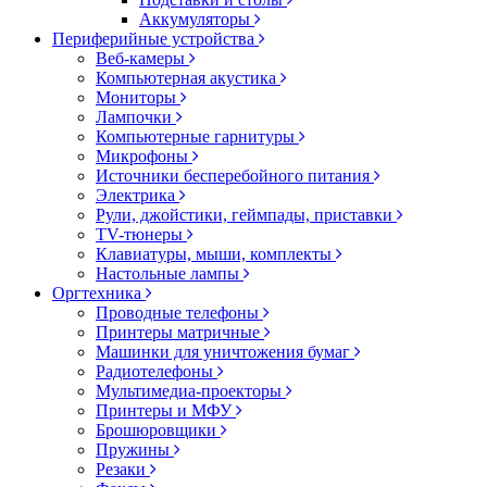
Аккумуляторы
Периферийные устройства
Веб-камеры
Компьютерная акустика
Мониторы
Лампочки
Компьютерные гарнитуры
Микрофоны
Источники бесперебойного питания
Электрика
Рули, джойстики, геймпады, приставки
TV-тюнеры
Клавиатуры, мыши, комплекты
Настольные лампы
Оргтехника
Проводные телефоны
Принтеры матричные
Машинки для уничтожения бумаг
Радиотелефоны
Мультимедиа-проекторы
Принтеры и МФУ
Брошюровщики
Пружины
Резаки