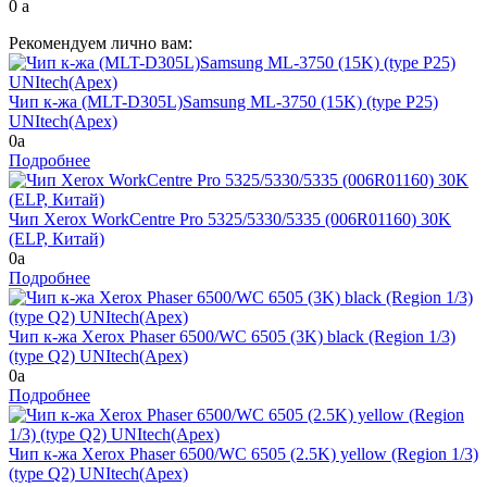
0
a
Рекомендуем лично вам:
Чип к-жа (MLT-D305L)Samsung ML-3750 (15K) (type P25)
UNItech(Apex)
0
a
Подробнее
Чип Xerox WorkCentre Pro 5325/5330/5335 (006R01160) 30K
(ELP, Китай)
0
a
Подробнее
Чип к-жа Xerox Phaser 6500/WC 6505 (3K) black (Region 1/3)
(type Q2) UNItech(Apex)
0
a
Подробнее
Чип к-жа Xerox Phaser 6500/WC 6505 (2.5K) yellow (Region 1/3)
(type Q2) UNItech(Apex)