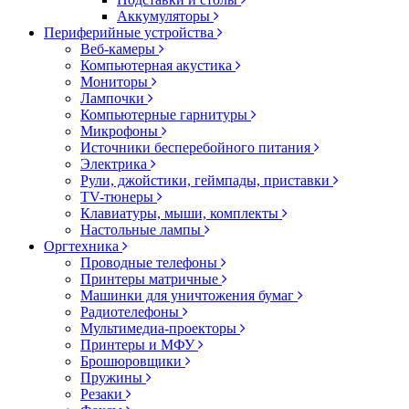
Аккумуляторы
Периферийные устройства
Веб-камеры
Компьютерная акустика
Мониторы
Лампочки
Компьютерные гарнитуры
Микрофоны
Источники бесперебойного питания
Электрика
Рули, джойстики, геймпады, приставки
TV-тюнеры
Клавиатуры, мыши, комплекты
Настольные лампы
Оргтехника
Проводные телефоны
Принтеры матричные
Машинки для уничтожения бумаг
Радиотелефоны
Мультимедиа-проекторы
Принтеры и МФУ
Брошюровщики
Пружины
Резаки