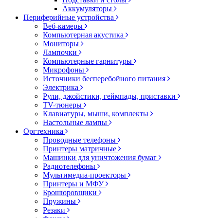
Аккумуляторы
Периферийные устройства
Веб-камеры
Компьютерная акустика
Мониторы
Лампочки
Компьютерные гарнитуры
Микрофоны
Источники бесперебойного питания
Электрика
Рули, джойстики, геймпады, приставки
TV-тюнеры
Клавиатуры, мыши, комплекты
Настольные лампы
Оргтехника
Проводные телефоны
Принтеры матричные
Машинки для уничтожения бумаг
Радиотелефоны
Мультимедиа-проекторы
Принтеры и МФУ
Брошюровщики
Пружины
Резаки