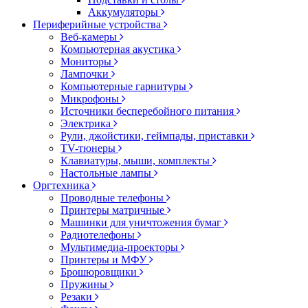
Аккумуляторы
Периферийные устройства
Веб-камеры
Компьютерная акустика
Мониторы
Лампочки
Компьютерные гарнитуры
Микрофоны
Источники бесперебойного питания
Электрика
Рули, джойстики, геймпады, приставки
TV-тюнеры
Клавиатуры, мыши, комплекты
Настольные лампы
Оргтехника
Проводные телефоны
Принтеры матричные
Машинки для уничтожения бумаг
Радиотелефоны
Мультимедиа-проекторы
Принтеры и МФУ
Брошюровщики
Пружины
Резаки