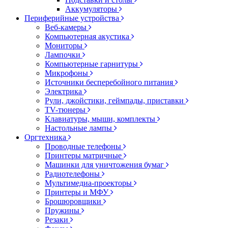
Аккумуляторы
Периферийные устройства
Веб-камеры
Компьютерная акустика
Мониторы
Лампочки
Компьютерные гарнитуры
Микрофоны
Источники бесперебойного питания
Электрика
Рули, джойстики, геймпады, приставки
TV-тюнеры
Клавиатуры, мыши, комплекты
Настольные лампы
Оргтехника
Проводные телефоны
Принтеры матричные
Машинки для уничтожения бумаг
Радиотелефоны
Мультимедиа-проекторы
Принтеры и МФУ
Брошюровщики
Пружины
Резаки