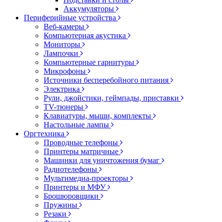
Аккумуляторы
Периферийные устройства
Веб-камеры
Компьютерная акустика
Мониторы
Лампочки
Компьютерные гарнитуры
Микрофоны
Источники бесперебойного питания
Электрика
Рули, джойстики, геймпады, приставки
TV-тюнеры
Клавиатуры, мыши, комплекты
Настольные лампы
Оргтехника
Проводные телефоны
Принтеры матричные
Машинки для уничтожения бумаг
Радиотелефоны
Мультимедиа-проекторы
Принтеры и МФУ
Брошюровщики
Пружины
Резаки