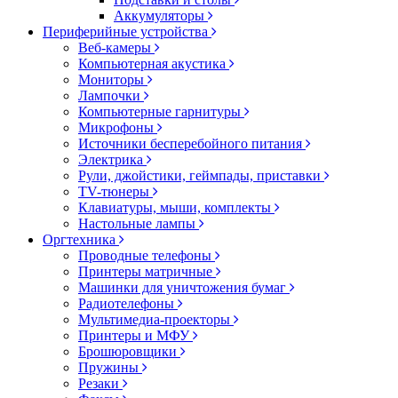
Аккумуляторы
Периферийные устройства
Веб-камеры
Компьютерная акустика
Мониторы
Лампочки
Компьютерные гарнитуры
Микрофоны
Источники бесперебойного питания
Электрика
Рули, джойстики, геймпады, приставки
TV-тюнеры
Клавиатуры, мыши, комплекты
Настольные лампы
Оргтехника
Проводные телефоны
Принтеры матричные
Машинки для уничтожения бумаг
Радиотелефоны
Мультимедиа-проекторы
Принтеры и МФУ
Брошюровщики
Пружины
Резаки