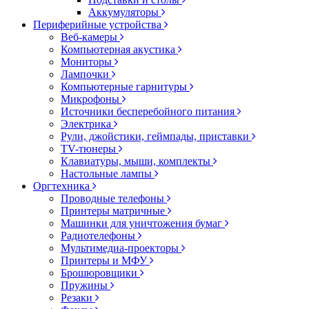
Аккумуляторы
Периферийные устройства
Веб-камеры
Компьютерная акустика
Мониторы
Лампочки
Компьютерные гарнитуры
Микрофоны
Источники бесперебойного питания
Электрика
Рули, джойстики, геймпады, приставки
TV-тюнеры
Клавиатуры, мыши, комплекты
Настольные лампы
Оргтехника
Проводные телефоны
Принтеры матричные
Машинки для уничтожения бумаг
Радиотелефоны
Мультимедиа-проекторы
Принтеры и МФУ
Брошюровщики
Пружины
Резаки