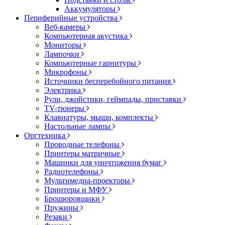
Аккумуляторы
Периферийные устройства
Веб-камеры
Компьютерная акустика
Мониторы
Лампочки
Компьютерные гарнитуры
Микрофоны
Источники бесперебойного питания
Электрика
Рули, джойстики, геймпады, приставки
TV-тюнеры
Клавиатуры, мыши, комплекты
Настольные лампы
Оргтехника
Проводные телефоны
Принтеры матричные
Машинки для уничтожения бумаг
Радиотелефоны
Мультимедиа-проекторы
Принтеры и МФУ
Брошюровщики
Пружины
Резаки