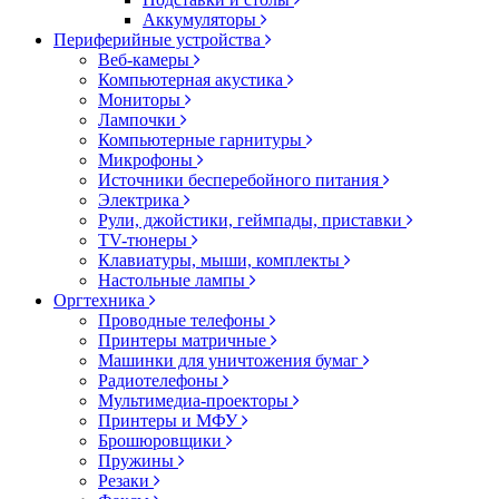
Аккумуляторы
Периферийные устройства
Веб-камеры
Компьютерная акустика
Мониторы
Лампочки
Компьютерные гарнитуры
Микрофоны
Источники бесперебойного питания
Электрика
Рули, джойстики, геймпады, приставки
TV-тюнеры
Клавиатуры, мыши, комплекты
Настольные лампы
Оргтехника
Проводные телефоны
Принтеры матричные
Машинки для уничтожения бумаг
Радиотелефоны
Мультимедиа-проекторы
Принтеры и МФУ
Брошюровщики
Пружины
Резаки