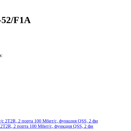
-52/F1A
м:
T2R, 2 порта 100 Мбит/с, функция QSS, 2 фи