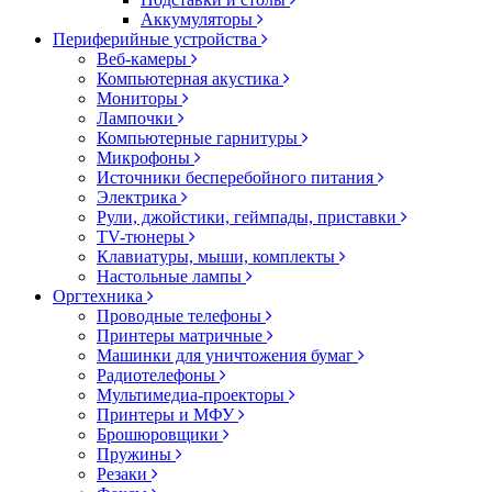
Аккумуляторы
Периферийные устройства
Веб-камеры
Компьютерная акустика
Мониторы
Лампочки
Компьютерные гарнитуры
Микрофоны
Источники бесперебойного питания
Электрика
Рули, джойстики, геймпады, приставки
TV-тюнеры
Клавиатуры, мыши, комплекты
Настольные лампы
Оргтехника
Проводные телефоны
Принтеры матричные
Машинки для уничтожения бумаг
Радиотелефоны
Мультимедиа-проекторы
Принтеры и МФУ
Брошюровщики
Пружины
Резаки