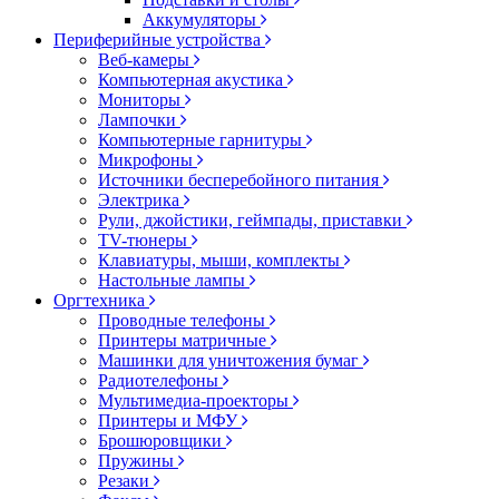
Аккумуляторы
Периферийные устройства
Веб-камеры
Компьютерная акустика
Мониторы
Лампочки
Компьютерные гарнитуры
Микрофоны
Источники бесперебойного питания
Электрика
Рули, джойстики, геймпады, приставки
TV-тюнеры
Клавиатуры, мыши, комплекты
Настольные лампы
Оргтехника
Проводные телефоны
Принтеры матричные
Машинки для уничтожения бумаг
Радиотелефоны
Мультимедиа-проекторы
Принтеры и МФУ
Брошюровщики
Пружины
Резаки