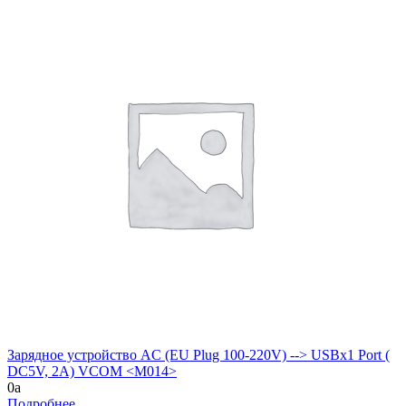
Зарядное устройство AC (EU Plug 100-220V) --> USBx1 Port (
DC5V, 2A) VCOM <M014>
0
a
Подробнее