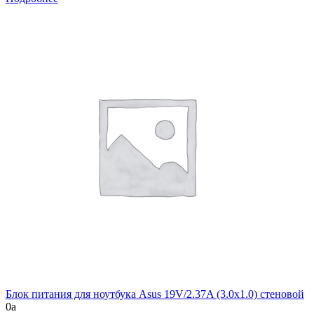
Блок питания для ноутбука Asus 19V/2.37A (3.0x1.0) стеновой
0
a