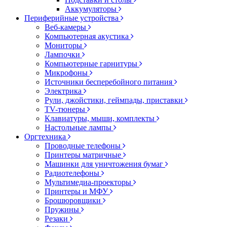
Аккумуляторы
Периферийные устройства
Веб-камеры
Компьютерная акустика
Мониторы
Лампочки
Компьютерные гарнитуры
Микрофоны
Источники бесперебойного питания
Электрика
Рули, джойстики, геймпады, приставки
TV-тюнеры
Клавиатуры, мыши, комплекты
Настольные лампы
Оргтехника
Проводные телефоны
Принтеры матричные
Машинки для уничтожения бумаг
Радиотелефоны
Мультимедиа-проекторы
Принтеры и МФУ
Брошюровщики
Пружины
Резаки