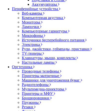
Аккумуляторы
Периферийные устройства
Веб-камеры
Компьютерная акустика
Мониторы
Лампочки
Компьютерные гарнитуры
Микрофоны
Источники бесперебойного питания
Электрика
Рули, джойстики, геймпады, приставки
TV-тюнеры
Клавиатуры, мыши, комплекты
Настольные лампы
Оргтехника
Проводные телефоны
Принтеры матричные
Машинки для уничтожения бумаг
Радиотелефоны
Мультимедиа-проекторы
Принтеры и МФУ
Брошюровщики
Пружины
Резаки