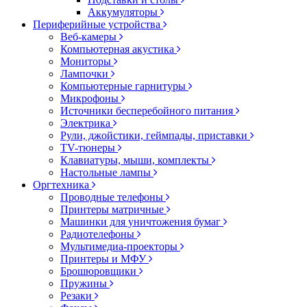
Аккумуляторы
Периферийные устройства
Веб-камеры
Компьютерная акустика
Мониторы
Лампочки
Компьютерные гарнитуры
Микрофоны
Источники бесперебойного питания
Электрика
Рули, джойстики, геймпады, приставки
TV-тюнеры
Клавиатуры, мыши, комплекты
Настольные лампы
Оргтехника
Проводные телефоны
Принтеры матричные
Машинки для уничтожения бумаг
Радиотелефоны
Мультимедиа-проекторы
Принтеры и МФУ
Брошюровщики
Пружины
Резаки