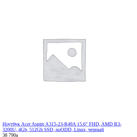
Ноутбук Acer Aspire A315-23-R49A 15.6" FHD, AMD R3-
3200U, 4Gb, 512Gb SSD, noODD, Linux, черный
38 790
a