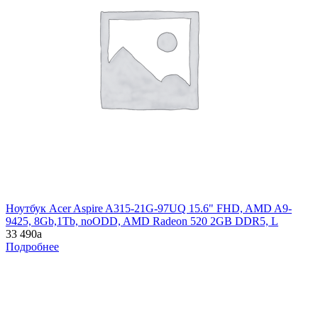
Ноутбук Acer Aspire A315-21G-97UQ 15.6" FHD, AMD A9-
9425, 8Gb,1Tb, noODD, AMD Radeon 520 2GB DDR5, L
33 490
a
Подробнее