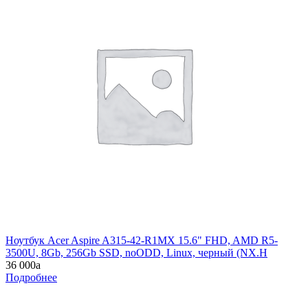
Ноутбук Acer Aspire A315-42-R1MX 15.6" FHD, AMD R5-
3500U, 8Gb, 256Gb SSD, noODD, Linux, черный (NX.H
36 000
a
Подробнее