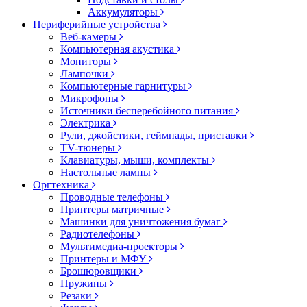
Аккумуляторы
Периферийные устройства
Веб-камеры
Компьютерная акустика
Мониторы
Лампочки
Компьютерные гарнитуры
Микрофоны
Источники бесперебойного питания
Электрика
Рули, джойстики, геймпады, приставки
TV-тюнеры
Клавиатуры, мыши, комплекты
Настольные лампы
Оргтехника
Проводные телефоны
Принтеры матричные
Машинки для уничтожения бумаг
Радиотелефоны
Мультимедиа-проекторы
Принтеры и МФУ
Брошюровщики
Пружины
Резаки