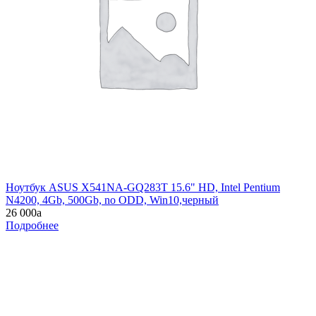
Ноутбук ASUS X541NA-GQ283T 15.6" HD, Intel Pentium
N4200, 4Gb, 500Gb, no ODD, Win10,черный
26 000
a
Подробнее