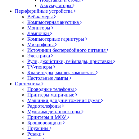
Аккумуляторы
Периферийные устройства
Веб-камеры
Компьютерная акустика
Мониторы
Лампочки
Компьютерные гарнитуры
Микрофоны
Источники бесперебойного питания
Электрика
Рули, джойстики, геймпады, приставки
TV-тюнеры
Клавиатуры, мыши, комплекты
Настольные лампы
Оргтехника
Проводные телефоны
Принтеры матричные
Машинки для уничтожения бумаг
Радиотелефоны
Мультимедиа-проекторы
Принтеры и МФУ
Брошюровщики
Пружины
Резаки