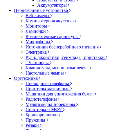
Аккумуляторы
Периферийные устройства
Веб-камеры
Компьютерная акустика
Мониторы
Лампочки
Компьютерные гарнитуры
Микрофоны
Источники бесперебойного питания
Электрика
Рули, джойстики, геймпады, приставки
TV-тюнеры
Клавиатуры, мыши, комплекты
Настольные лампы
Оргтехника
Проводные телефоны
Принтеры матричные
Машинки для уничтожения бумаг
Радиотелефоны
Мультимедиа-проекторы
Принтеры и МФУ
Брошюровщики
Пружины
Резаки