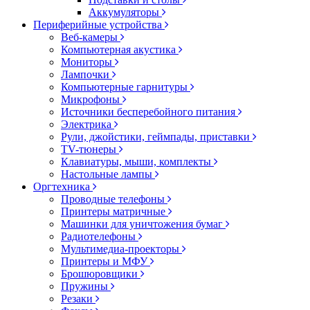
Аккумуляторы
Периферийные устройства
Веб-камеры
Компьютерная акустика
Мониторы
Лампочки
Компьютерные гарнитуры
Микрофоны
Источники бесперебойного питания
Электрика
Рули, джойстики, геймпады, приставки
TV-тюнеры
Клавиатуры, мыши, комплекты
Настольные лампы
Оргтехника
Проводные телефоны
Принтеры матричные
Машинки для уничтожения бумаг
Радиотелефоны
Мультимедиа-проекторы
Принтеры и МФУ
Брошюровщики
Пружины
Резаки