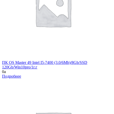
ПК OS Master 49 Intel I5-7400 (3.0/6Mb)/8Gb/SSD
120Gb/Win10pro/1г.г
0
a
Подробнее