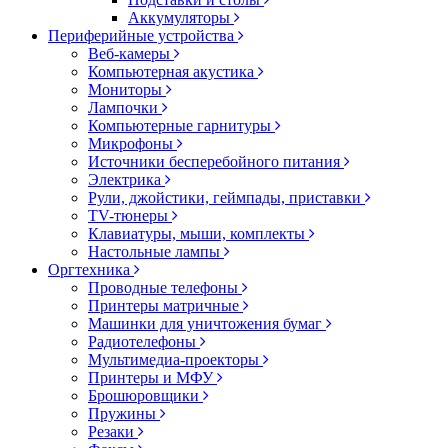
Аккумуляторы
Периферийные устройства
Веб-камеры
Компьютерная акустика
Мониторы
Лампочки
Компьютерные гарнитуры
Микрофоны
Источники бесперебойного питания
Электрика
Рули, джойстики, геймпады, приставки
TV-тюнеры
Клавиатуры, мыши, комплекты
Настольные лампы
Оргтехника
Проводные телефоны
Принтеры матричные
Машинки для уничтожения бумаг
Радиотелефоны
Мультимедиа-проекторы
Принтеры и МФУ
Брошюровщики
Пружины
Резаки