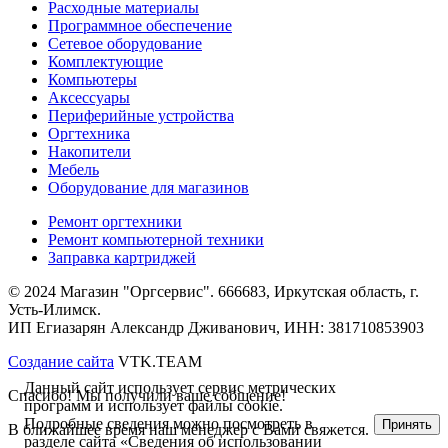
Расходные материалы
Программное обеспечение
Сетевое оборудование
Комплектующие
Компьютеры
Аксессуары
Периферийные устройства
Оргтехника
Накопители
Мебель
Оборудование для магазинов
Ремонт оргтехники
Ремонт компьютерной техники
Заправка картриджей
© 2024 Магазин "Оргсервис". 666683, Иркутская область, г.
Усть-Илимск.
ИП Егиазарян Александр Дживанович, ИНН: 381710853903
Создание сайта
VTK.TEAM
Данный сайт использует сервис метрических
Спасибо! Мы получили ваше собщение!
программ и использует файлы cookie.
Подробные сведения можно посмотреть в
Принять
В ближайшее время наш менеджер с Вами свяжется.
разделе сайта
«Сведения об использовании