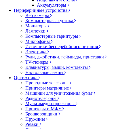
Аккумуляторы
Периферийные устройства
Веб-камеры
Компьютерная акустика
Мониторы
Лампочки
Компьютерные гарнитуры
Микрофоны
Источники бесперебойного питания
Электрика
Рули, джойстики, геймпады, приставки
TV-тюнеры
Клавиатуры, мыши, комплекты
Настольные лампы
Оргтехника
Проводные телефоны
Принтеры матричные
Машинки для уничтожения бумаг
Радиотелефоны
Мультимедиа-проекторы
Принтеры и МФУ
Брошюровщики
Пружины
Резаки