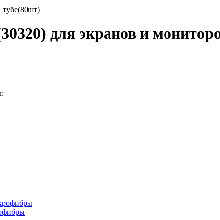
в тубе(80шт)
30320) для экранов и мониторо
м:
рофибры