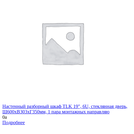
Настенный разборный шкаф TLK 19", 6U, стеклянная дверь,
Ш600хВ303хГ350мм, 1 пара монтажных направляю
0
a
Подробнее