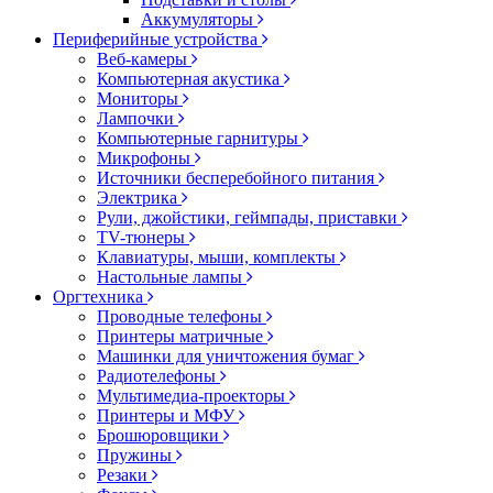
Аккумуляторы
Периферийные устройства
Веб-камеры
Компьютерная акустика
Мониторы
Лампочки
Компьютерные гарнитуры
Микрофоны
Источники бесперебойного питания
Электрика
Рули, джойстики, геймпады, приставки
TV-тюнеры
Клавиатуры, мыши, комплекты
Настольные лампы
Оргтехника
Проводные телефоны
Принтеры матричные
Машинки для уничтожения бумаг
Радиотелефоны
Мультимедиа-проекторы
Принтеры и МФУ
Брошюровщики
Пружины
Резаки